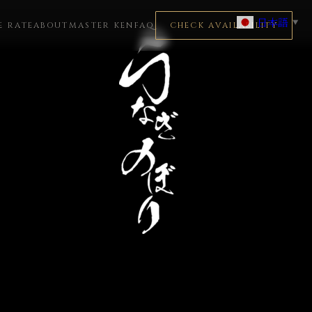
日本語
▼
E RATE
ABOUT
MASTER KEN
FAQ
CHECK AVAILABILITY