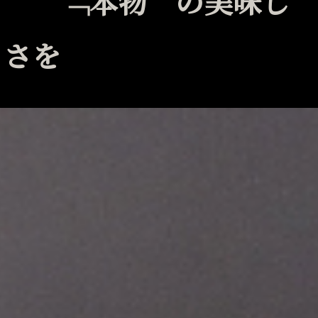
﹁本物﹂の美味し
さを